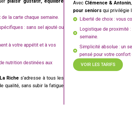
guer
plaisir gustatif, équilibre
Avec
Clémence & Antonin
pour seniors
qui privilégie 
 de la carte chaque semaine.
Liberté de choix : vous
spécifiques : sans sel ajouté ou
Logistique de proximité : 
semaine.
nt à votre appétit et à vos
Simplicité absolue : un s
pensé pour votre confort 
e nutrition destinées aux
VOIR LES TARIFS
 La Riche
s’adresse à tous les
e qualité, sans subir la fatigue